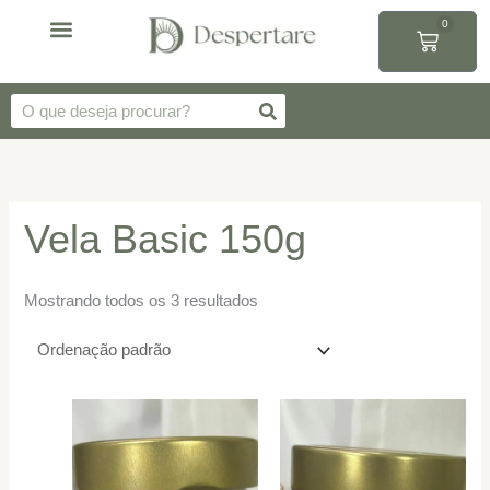
Ir
0
para
Carrinh
o
Velas Aromáticas
Vela Basic 150g
Todas categorias
conteúdo
Pesquisar
Vela Basic 150g
Mostrando todos os 3 resultados